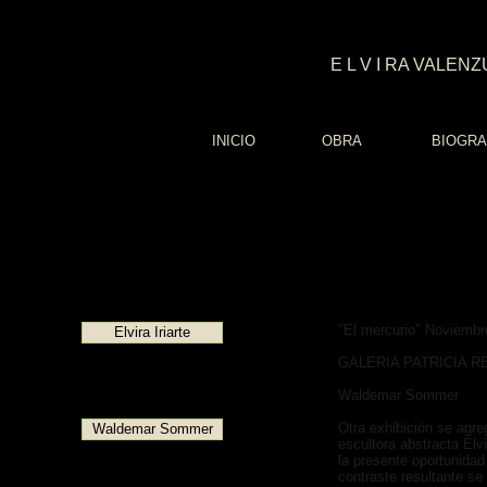
E L V I RA VALENZU
INICIO
OBRA
BIOGRA
"El mercurio" Noviembr
Elvira Iriarte
GALERIA PATRICIA R
Waldemar Sommer
Otra exhibición se agre
Waldemar Sommer
escultora abstracta El
la presente oportunidad 
contraste resultante s