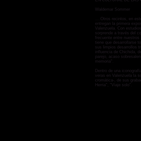
Waldemar Sommer
….Otros recintos, en est
entregan la primera expos
Valenzuela. Con estudio
sorprende a través del c
frecuente entre nuestros 
tiene que desarrollarse 
sus limpios desarrollos t
influencia de Chichida, d
parejo, acaso sobresalen
memoria".
Dentro de una iconografía
veras en Valenzuela la so
cromática-, de sus graba
Herria", "Viaje solo".