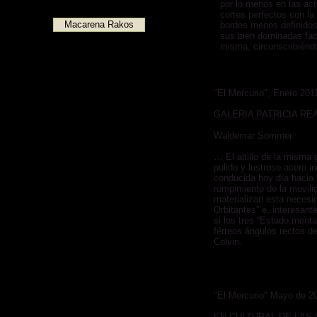
por lo menos en las actu
cortes perfectos con la
Macarena Rakos
bordes menos definidos
sus bien dominadas fact
misma, circunscribiénd
"El Mercurio", Enero 201
GALERIA PATRICIA RE
Waldemar Sommer
… El altillo de la misma 
pulido y lustroso acero i
conducida hoy día hacia
rompimiento de la movilid
materializan esta necesi
Orbitantes” e, interesant
si los tres “Estado ment
férreos ángulos rectos de
Colvin.
"El Mercurio" Mayo de 2
EN CULTURAL DE LAS